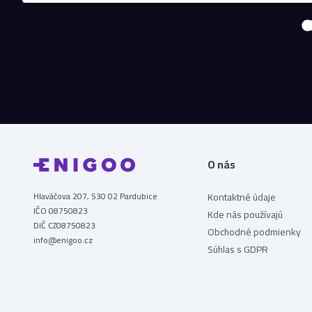
O nás
Hlaváčova 207, 530 02 Pardubice
Kontaktné údaje
IČO 08750823
Kde nás používajú
DIČ CZ08750823
Obchodné podmienky
info@enigoo.cz
Súhlas s GDPR