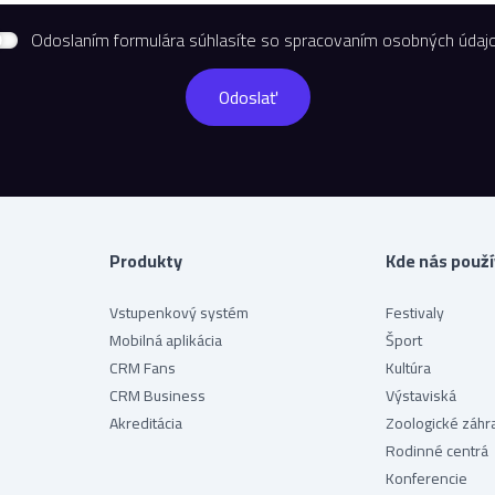
Odoslaním formulára súhlasíte so spracovaním osobných údajo
Produkty
Kde nás použí
Vstupenkový systém
Festivaly
Mobilná aplikácia
Šport
CRM Fans
Kultúra
CRM Business
Výstaviská
Akreditácia
Zoologické záhr
Rodinné centrá
Konferencie