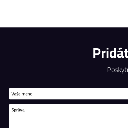
Pridá
Poskyt