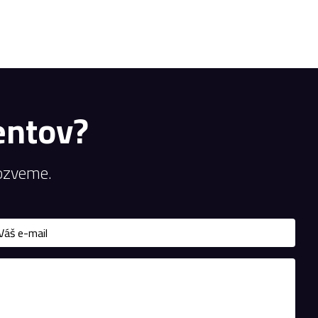
entov?
ozveme.