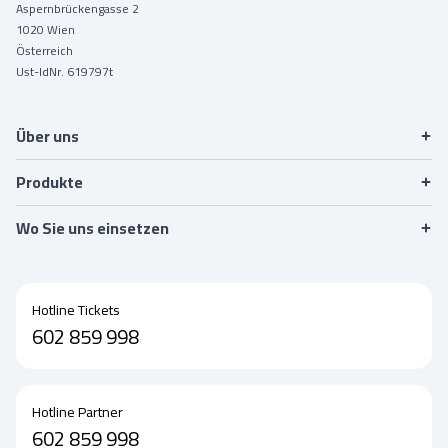
Aspernbrückengasse 2
1020 Wien
Österreich
Kontaktangaben
Ust-IdNr. 619797t
Festivals
Ticket-System
Wo Sie uns einsetzen
Sport
Apps
AGBs
Kultur
CRM-Fans
Über uns
Zustimmung zur DSGVO
Messeveranstalter
CRM-Business
Zoos
Produkte
Akkreditierung
Familienzentren
Wo Sie uns einsetzen
Konferenzen
Hotline Tickets
602 859 998
Hotline Partner
602 859 998