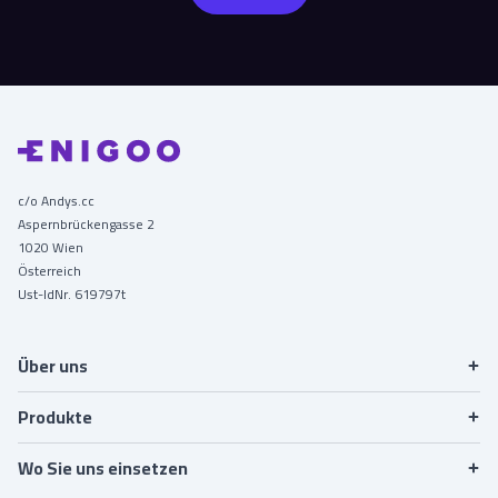
c/o Andys.cc
Aspernbrückengasse 2
1020 Wien
Österreich
Kontaktangaben
Ust-IdNr. 619797t
Festivals
Ticket-System
Wo Sie uns einsetzen
Sport
Apps
AGBs
Kultur
CRM-Fans
Über uns
Zustimmung zur DSGVO
Messeveranstalter
CRM-Business
Zoos
Produkte
Akkreditierung
Familienzentren
Wo Sie uns einsetzen
Konferenzen